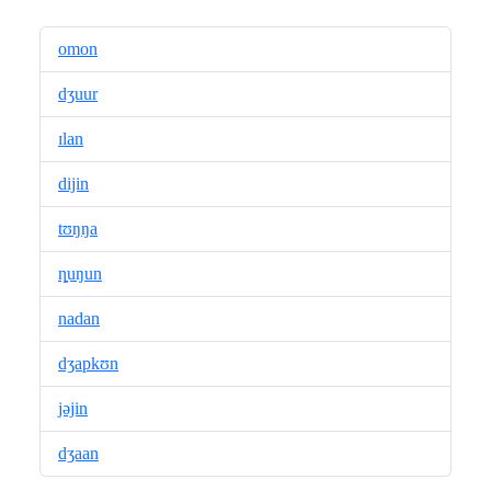
omon
dʒuur
ɪlan
dijin
tʊŋŋa
ȵuŋun
nadan
dʒapkʊn
jəjin
dʒaan